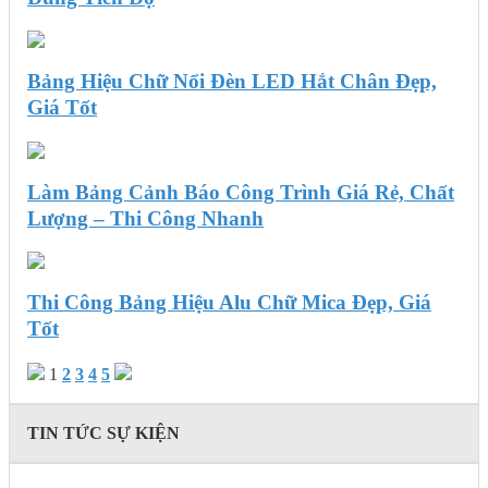
Bảng Hiệu Chữ Nổi Đèn LED Hắt Chân Đẹp,
Giá Tốt
Làm Bảng Cảnh Báo Công Trình Giá Rẻ, Chất
Lượng – Thi Công Nhanh
Thi Công Bảng Hiệu Alu Chữ Mica Đẹp, Giá
Tốt
1
2
3
4
5
TIN TỨC SỰ KIỆN