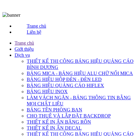
Bảng Hiệu Quảng Cáo Bình Dương
Trang chủ
Liên hệ
Trang chủ
Giới thiệu
Dịch vụ
THIẾT KẾ THI CÔNG BẢNG HIỆU QUẢNG CÁO
BÌNH DƯƠNG
BẢNG MICA - BẢNG HIỆU ALU CHỮ NỔI MICA
BẢNG HIỆU HỘP ĐÈN - ĐÈN LED
BẢNG HIỆU QUẢNG CÁO HIFLEX
BẢNG HIỆU INOX
LÀM VÁCH NGĂN - BẢNG THÔNG TIN BẰNG
MỌI CHẤT LIỆU
BẢNG TÊN PHÒNG BAN
CHO THUÊ VÀ LẮP ĐẶT BACKDROP
THIẾT KẾ IN ẤN BĂNG RÔN
THIẾT KẾ IN ẤN DECAL
THIẾT KẾ THI CÔNG BẢNG HIỆU QUẢNG CÁO