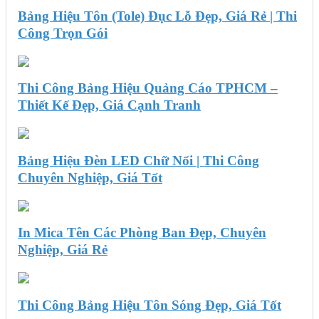
Bảng Hiệu Tôn (Tole) Đục Lỗ Đẹp, Giá Rẻ | Thi
Công Trọn Gói
Thi Công Bảng Hiệu Quảng Cáo TPHCM –
Thiết Kế Đẹp, Giá Cạnh Tranh
Bảng Hiệu Đèn LED Chữ Nổi | Thi Công
Chuyên Nghiệp, Giá Tốt
In Mica Tên Các Phòng Ban Đẹp, Chuyên
Nghiệp, Giá Rẻ
Thi Công Bảng Hiệu Tôn Sóng Đẹp, Giá Tốt