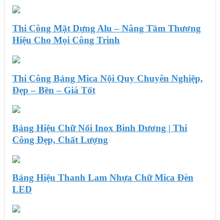
Thi Công Mặt Dựng Alu – Nâng Tầm Thương
Hiệu Cho Mọi Công Trình
Thi Công Bảng Mica Nội Quy Chuyên Nghiệp,
Đẹp – Bền – Giá Tốt
Bảng Hiệu Chữ Nổi Inox Bình Dương | Thi
Công Đẹp, Chất Lượng
Bảng Hiệu Thanh Lam Nhựa Chữ Mica Đèn
LED