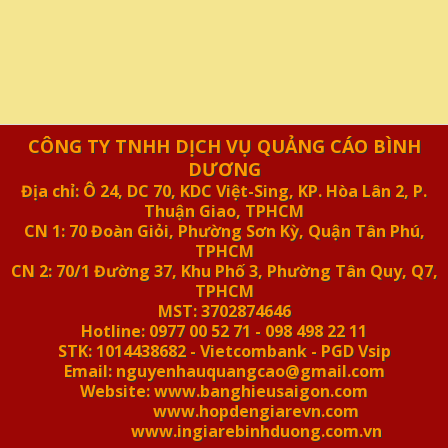
CÔNG TY TNHH DỊCH VỤ QUẢNG CÁO BÌNH
DƯƠNG
Địa chỉ: Ô 24, DC 70, KDC Việt-Sing, KP. Hòa Lân 2, P.
Thuận Giao, TPHCM
CN 1: 70 Đoàn Giỏi, Phường Sơn Kỳ, Quận Tân Phú,
TPHCM
CN 2: 70/1 Đường 37, Khu Phố 3, Phường Tân Quy, Q7,
TPHCM
MST: 3702874646
Hotline: 0977 00 52 71 - 098 498 22 11
STK: 1014438682 - Vietcombank - PGD Vsip
Email: nguyenhauquangcao@gmail.com
Website: www.banghieusaigon.com
www.hopdengiarevn.com
www.ingiarebinhduong.com.vn